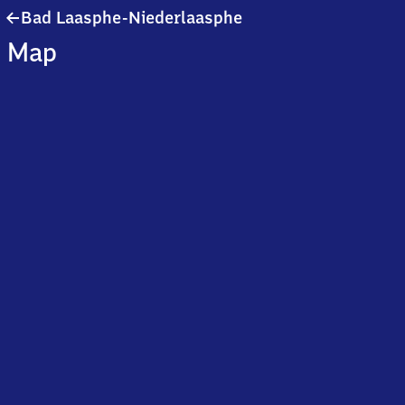
Ba​
Bad Laasphe-Niederlaasphe
d
Map
Laasphe-
Niederlaasphe