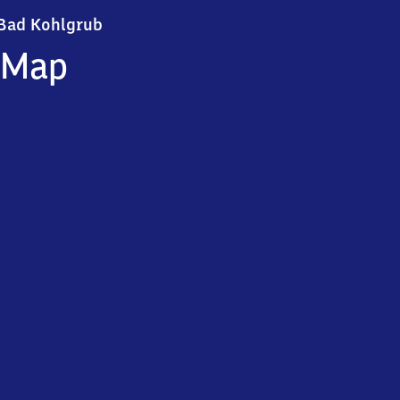
Ba​d Kohlgrub
Bad Kohlgrub
Map