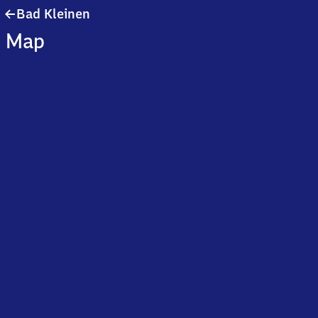
Ba​
Bad Kleinen
d
Map
Kleinen