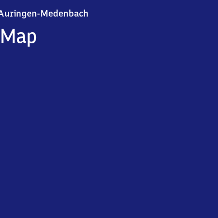
Auringen-Medenbach
Auringen-Medenbach
Map