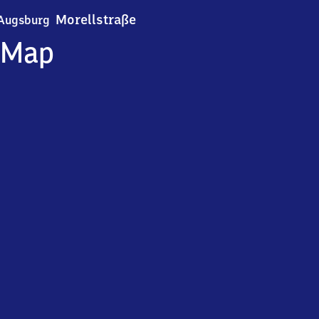
Augsburg Morellstraße
Morellstraße
Augsburg
Map