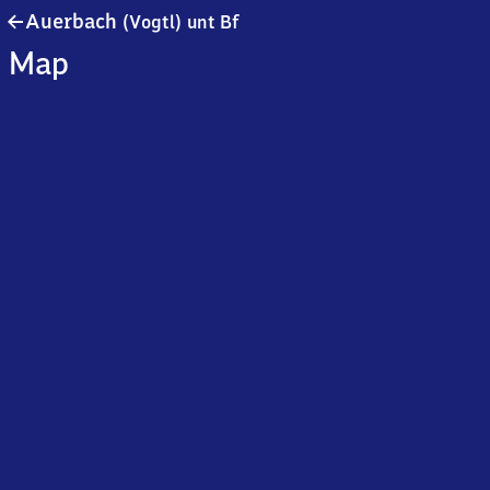
Auerbach
Auerbach
(Vogtl)
unt Bf
(Vogtland)
Map
unterer
Bahnhof