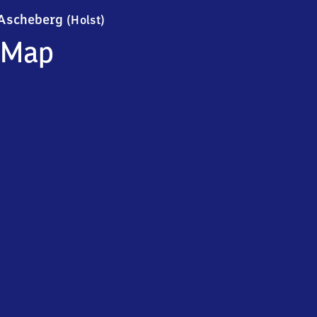
Ascheberg (Holstein)
Ascheberg
(Holst)
Map