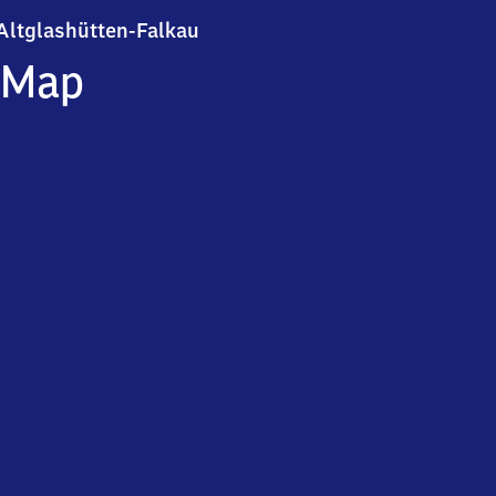
Altglashütten-Falkau
Altglashütten-Falkau
Map