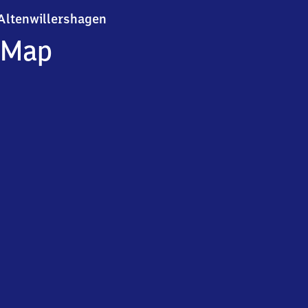
Altenwillershagen
Altenwillershagen
Map