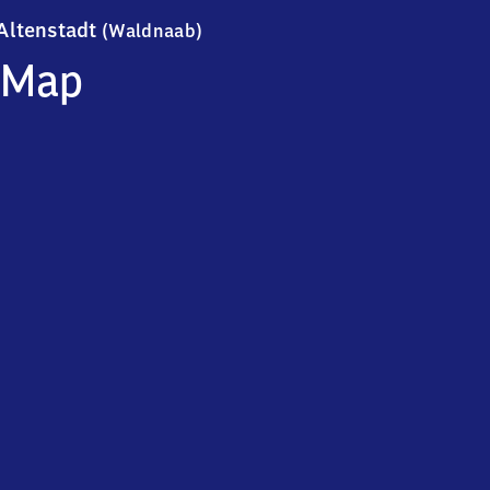
Altenstadt (Waldnaab)
Altenstadt
(Waldnaab)
Map