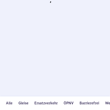
Wird
geladen…
Alle
Gleise
Ersatzverkehr
ÖPNV
Barrierefrei
We