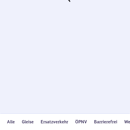
Wird
geladen…
Alle
Gleise
Ersatzverkehr
ÖPNV
Barrierefrei
We