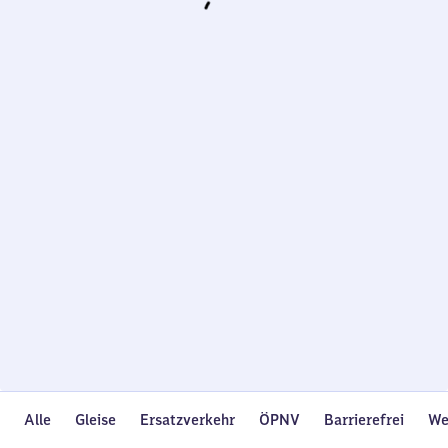
Wird
geladen…
Alle
Gleise
Ersatzverkehr
ÖPNV
Barrierefrei
We