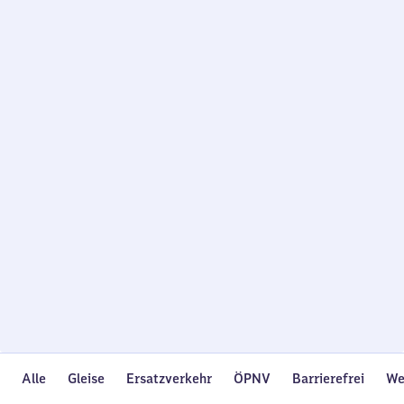
Wird
geladen…
Alle
Gleise
Ersatzverkehr
ÖPNV
Barrierefrei
We