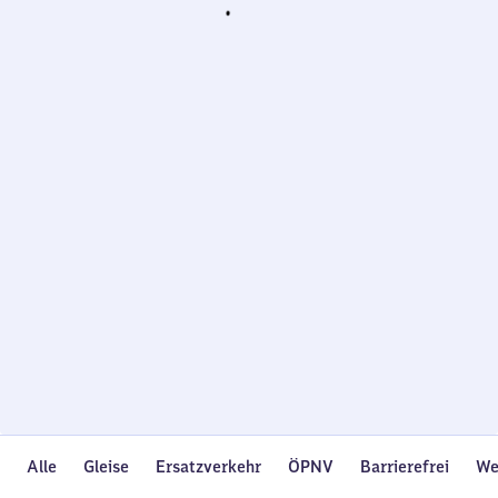
Wird
geladen…
Alle
Gleise
Ersatzverkehr
ÖPNV
Barrierefrei
We