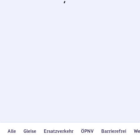
Wird
geladen…
Alle
Gleise
Ersatzverkehr
ÖPNV
Barrierefrei
We