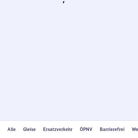
Wird
geladen…
Alle
Gleise
Ersatzverkehr
ÖPNV
Barrierefrei
We