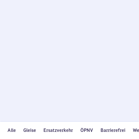
Wird
geladen…
Alle
Gleise
Ersatzverkehr
ÖPNV
Barrierefrei
We