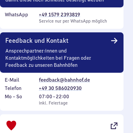
WhatsApp
+49 1579 2393819
Service nur per WhatsApp möglich
Feedback und Kontakt
Ansprechpartner:innen und
Kontaktmöglichkeiten bei Fragen oder
Feedback zu unseren Bahnhöfen
E-Mail
feedback@bahnhof.de
Telefon
+49 30 586020930
Montag
,
Von
Mo
–
So
07:00
–
22:00
bis
inkl. Feiertage
7
inkl. Feiertage
Sonntag
Uhr
bis
22
Uhr