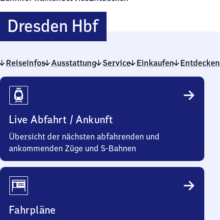
Dresden
Dresden Hbf
Hauptbahnhof
Reiseinfos
Ausstattung
Service
Einkaufen
Entdecken
Reiseinfos
Live Abfahrt / Ankunft
Übersicht der nächsten abfahrenden und
ankommenden Züge und S-Bahnen
Fahrpläne