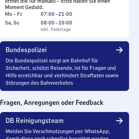
öffnet die Tür manuell – bitte haben Sie einen
Moment Geduld.
Montag
Von
Mo
–
Fr
07:00
–
21:00
bis
7
Samstag
,
Von
Sa
,
So
08:00
–
20:00
Freitag
Uhr
und
inkl. Feiertage
8
inkl. Feiertage
bis
Sonntag
Uhr
21
bis
Bundespolizei
Uhr
20
Uhr
Die Bundespolizei sorgt am Bahnhof für
Sicherheit, schützt Reisende, ist für Fragen und
Hilfe erreichbar und verhindert Straftaten sowie
Störungen des Bahnverkehrs
Fragen, Anregungen oder Feedback
DB Reinigungsteam
Melden Sie Verschmutzungen per WhatsApp,
damit diese noch schneller beseitigt werden