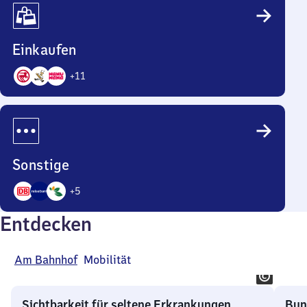
Einkaufen
+
11
14
Angebote
Sonstige
+
5
8
Entdecken
Angebote
Am Bahnhof
Mobilität
Sichtbarkeit für seltene Erkrankungen
Bun