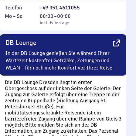
Telefon
+49 351 4611055
Montag
,
Von
Mo
–
So
00:00
–
00:00
bis
inkl. Feiertage
0
inkl. Feiertage
Sonntag
Uhr
bis
DB Lounge
0
Uhr
In der DB Lounge genießen Sie während Ihrer
Wartezeit kostenfrei Getränke, Zeitungen und
WLAN – für noch mehr Komfort vor Ihrer Reise
Die DB Lounge Dresden liegt im ersten
Obergeschoss auf der linken Seite der Galerie. Der
Zugang zur Galerie erfolgt über eine Treppe in der
zentralen Kuppelhalle (Richtung Ausgang St.
Petersburger Straße). Für
mobilitätseingeschränkte Reisende ist ein
barrierefreier Zugang über eine Rampe von Gleis 3
möglich. Bitte melden Sie sich an der DB
Information, um Zugang zu erhalten. Das Personal