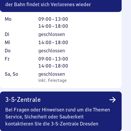
30
der Bahn findet sich Verlorenes wieder
Montag
Von
Von
Mo
09:00
–
13:00
9
14
14:00
–
18:00
Uhr
Uhr
Dienstag
Di
geschlossen
bis
bis
Mittwoch
Von
Mi
14:00
–
18:00
13
18
14
Donnerstag
Do
geschlossen
Uhr
Uhr
Uhr
Freitag
Von
Von
Fr
09:00
–
13:00
bis
9
14
14:00
–
18:00
18
Uhr
Uhr
Samstag
,
Sa
,
So
geschlossen
Uhr
bis
bis
und
inkl. Feiertage
inkl. Feiertage
13
18
Sonntag
Uhr
Uhr
3-S-Zentrale
Bei Fragen oder Hinweisen rund um die Themen
Service, Sicherheit oder Sauberkeit
kontaktieren Sie die 3-S-Zentrale Dresden