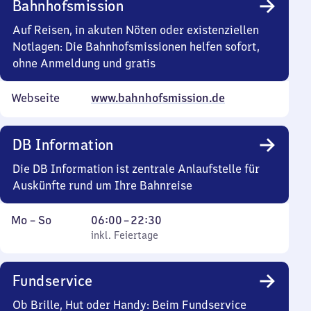
Bahnhofsmission
0
Uhr
Auf Reisen, in akuten Nöten oder existenziellen
Notlagen: Die Bahnhofsmissionen helfen sofort,
ohne Anmeldung und gratis
Webseite
www.bahnhofsmission.de
DB Information
Die DB Information ist zentrale Anlaufstelle für
Auskünfte rund um Ihre Bahnreise
Montag
,
Von
Mo
–
So
06:00
–
22:30
bis
inkl. Feiertage
6
inkl. Feiertage
Sonntag
Uhr
bis
Fundservice
22
Uhr
Ob Brille, Hut oder Handy: Beim Fundservice