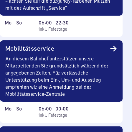
– achten Sie auf die burgundy-farbenen Mützen
mit der Aufschrift „Service“
Montag
,
Von
Mo
–
So
06:00
–
22:30
bis
inkl. Feiertage
6
inkl. Feiertage
Sonntag
Uhr
bis
Mobilitätsservice
22
Uhr
An diesem Bahnhof unterstützen unsere
30
Mitarbeitenden Sie grundsätzlich während der
angegebenen Zeiten. Für verlässliche
Unterstützung beim Ein-, Um- und Ausstieg
empfehlen wir eine Anmeldung bei der
Mobilitätsservice-Zentrale
Montag
,
Von
Mo
–
So
06:00
–
00:00
bis
inkl. Feiertage
6
inkl. Feiertage
Sonntag
Uhr
bis