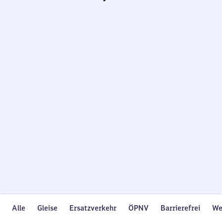
Wird
geladen…
Alle
Gleise
Ersatzverkehr
ÖPNV
Barrierefrei
We