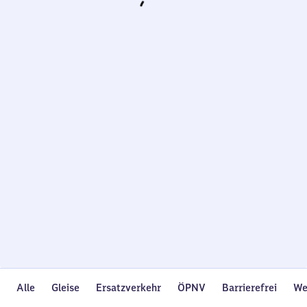
Wird
geladen…
Alle
Gleise
Ersatzverkehr
ÖPNV
Barrierefrei
We