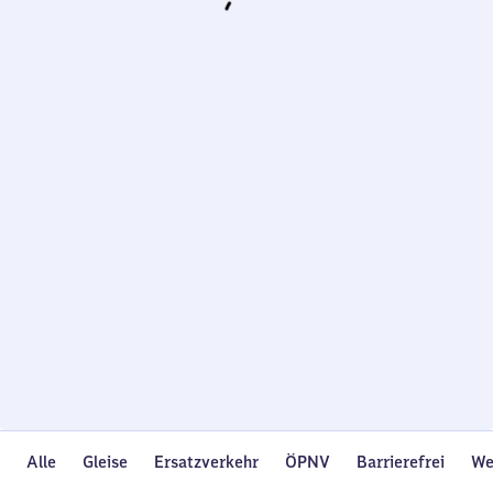
Wird
geladen…
Alle
Gleise
Ersatzverkehr
ÖPNV
Barrierefrei
We