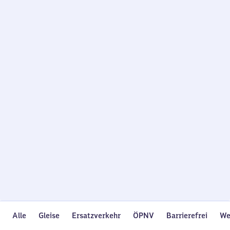
Wird
geladen…
Alle
Gleise
Ersatzverkehr
ÖPNV
Barrierefrei
We