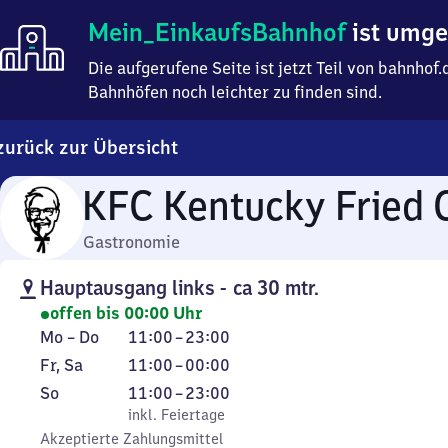
Mein
Mein_EinkaufsBahnhof
ist umg
Einkaufsbahnhof
ist
Die aufgerufene Seite ist jetzt Teil von bahnho
umgezogen
Bahnhöfen noch leichter zu finden sind.
zurück zur Übersicht
KFC Kentucky Fried 
Gastronomie
Hauptausgang links - ca 30 mtr.
offen bis 00:00 Uhr
Montag
Von
Mo
–
Do
11:00
–
23:00
bis
11
Freitag
Von
Fr
,
Sa
11:00
–
00:00
Donnerstag
Uhr
und
11
Sonntag
,
Von
So
11:00
–
23:00
bis
Samstag
Uhr
inkl. Feiertage
11
inkl. Feiertage
23
bis
Akzeptierte Zahlungsmittel
Uhr