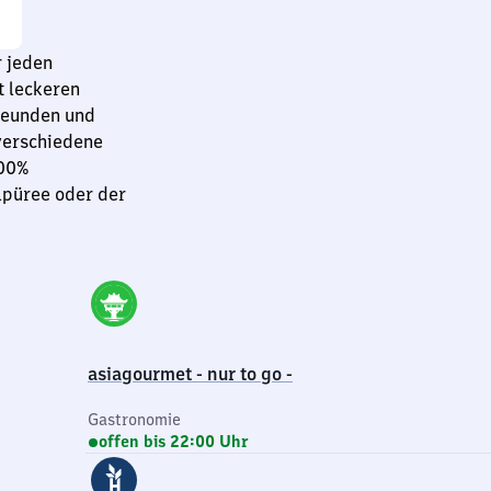
 jeden
t leckeren
Freunden und
 verschiedene
100%
lpüree oder der
asiagourmet - nur to go -
Gastronomie
offen bis 22:00 Uhr