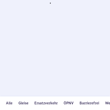
Wird
geladen…
Alle
Gleise
Ersatzverkehr
ÖPNV
Barrierefrei
We