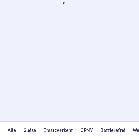
Wird
geladen…
Alle
Gleise
Ersatzverkehr
ÖPNV
Barrierefrei
We