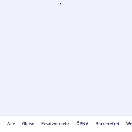
Wird
geladen…
Alle
Gleise
Ersatzverkehr
ÖPNV
Barrierefrei
We