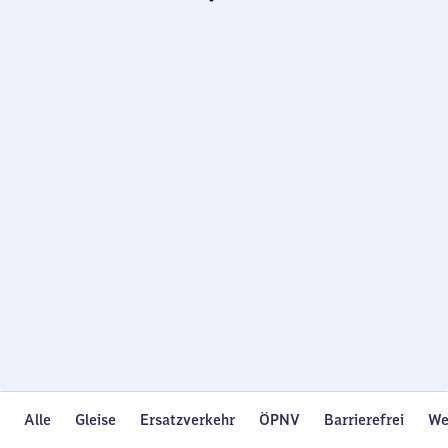
Wird
geladen…
Alle
Gleise
Ersatzverkehr
ÖPNV
Barrierefrei
We