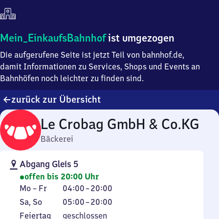
Mein
Mein_EinkaufsBahnhof
ist umgezogen
Einkaufsbahnhof
Die aufgerufene Seite ist jetzt Teil von bahnhof.de,
ist
umgezogen
damit Informationen zu Services, Shops und Events an
Bahnhöfen noch leichter zu finden sind.
zurück zur Übersicht
Le Crobag GmbH & Co.KG
Bäckerei
Abgang Gleis 5
offen bis 20:00 Uhr
Montag
Von
Mo
–
Fr
04:00
–
20:00
bis
4
Samstag
Von
Sa
,
So
05:00
–
20:00
Freitag
Uhr
und
5
Feiertag
Feiertag
geschlossen