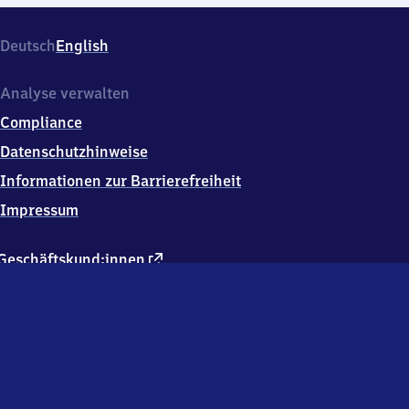
Deutsch
English
Analyse verwalten
Compliance
Datenschutzhinweise
Informationen zur Barrierefreiheit
Impressum
externer
Geschäftskund:innen
Link
Kontakt
Hausordnung
Verkehrsunternehmen
Changelog