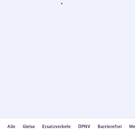
Wird
geladen…
Alle
Gleise
Ersatzverkehr
ÖPNV
Barrierefrei
We