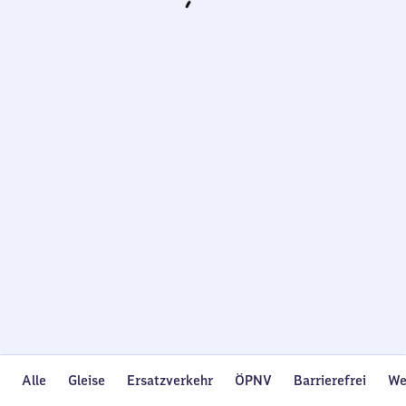
Wird
geladen…
Alle
Gleise
Ersatzverkehr
ÖPNV
Barrierefrei
We