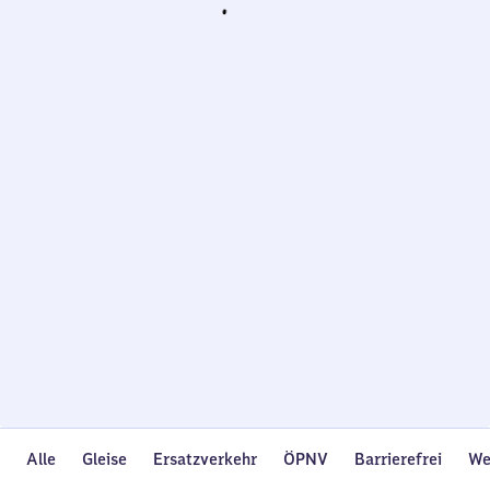
Wird
geladen…
Alle
Gleise
Ersatzverkehr
ÖPNV
Barrierefrei
We