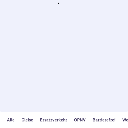
Wird
geladen…
Alle
Gleise
Ersatzverkehr
ÖPNV
Barrierefrei
We