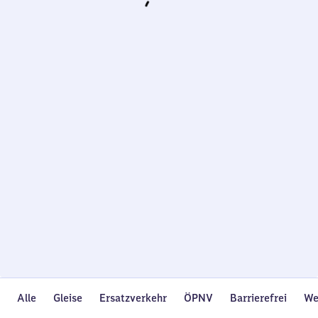
Wird
geladen…
Alle
Gleise
Ersatzverkehr
ÖPNV
Barrierefrei
We