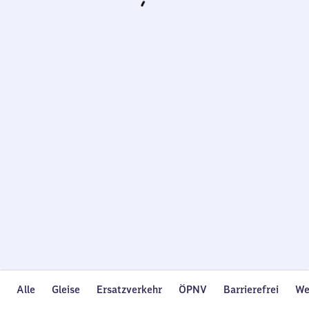
Wird
geladen…
Alle
Gleise
Ersatzverkehr
ÖPNV
Barrierefrei
We