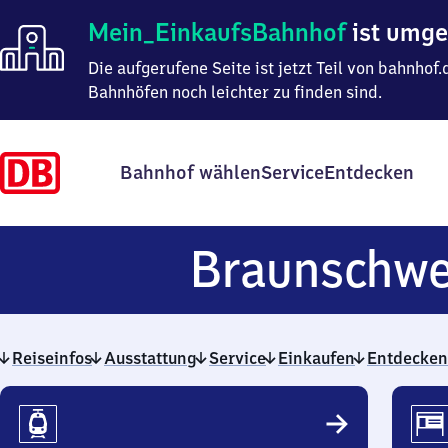
Mein
Mein_EinkaufsBahnhof
ist umg
Einkaufsbahnhof
ist
Die aufgerufene Seite ist jetzt Teil von bahnho
umgezogen
Bahnhöfen noch leichter zu finden sind.
Bahnhof wählen
Service
Entdecken
Braunschwe
Reiseinfos
Ausstattung
Service
Einkaufen
Entdecken
Reiseinfos