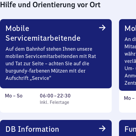
Hilfe und Orientierung vor Ort
Mobile
Mob
Servicemitarbeitende
An d
Mita
Auf dem Bahnhof stehen Ihnen unsere
währ
mobilen Servicemitarbeitenden mit Rat
verlä
und Tat zur Seite – achten Sie auf die
Um- 
burgundy-farbenen Mützen mit der
Anme
Aufschrift „Service“
Zent
Montag
,
Von
Mo
–
So
06:00
–
22:30
Mont
Mo
–
bis
inkl. Feiertage
6
inkl. Feiertage
bis
Sonntag
Uhr
Sonn
bis
22
DB Information
Fun
Uhr