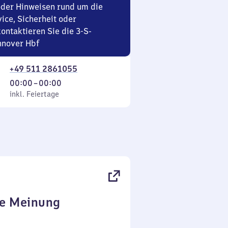
oder Hinweisen rund um die
ice, Sicherheit oder
ontaktieren Sie die 3-S-
nnover Hbf
+49 511 2861055
Von
00:00
–
00:00
 Feiertage
0
inkl. Feiertage
Uhr
bis
0
Uhr
re Meinung