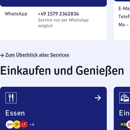
E-Ma
WhatsApp
+49 1579 2362836
Telef
Service nur per WhatsApp
Mont
Mo
–
möglich
bis
Sonn
Zum Überblick aller Services
Einkaufen und Genießen
Essen
Ei
+
4