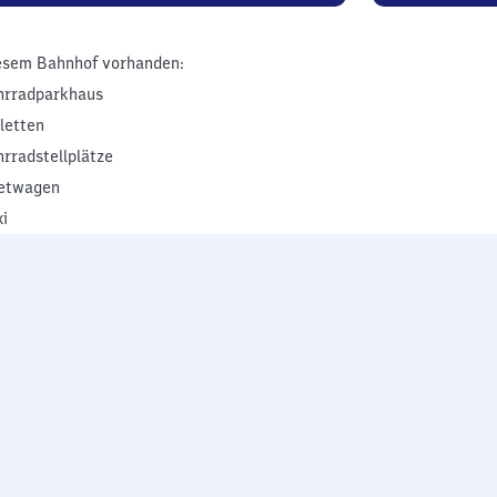
esem Bahnhof vorhanden:
hrradparkhaus
iletten
hrradstellplätze
etwagen
xi