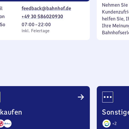
Nehmen Sie 
il
feedback@bahnhof.de
Kundenzufrie
on
+49 30 586020930
helfen Sie, 
ag
,
Von
So
07:00
–
22:00
Ihre Meinung
inkl. Feiertage
7
inkl. Feiertage
Bahnhofserl
tag
Uhr
bis
22
Uhr
nkaufen
Sonstig
+
2