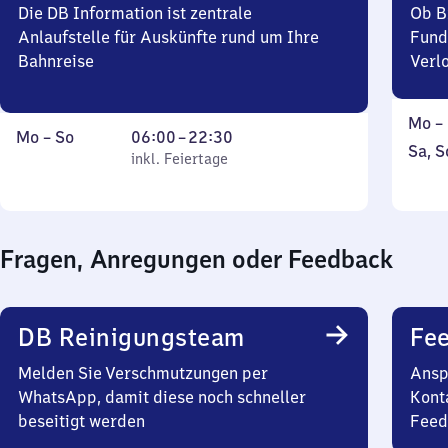
30
Die DB Information ist zentrale
Ob B
Anlaufstelle für Auskünfte rund um Ihre
Fund
Bahnreise
Verl
Mont
Mo
–
Montag
,
Von
Mo
–
So
06:00
–
22:30
bis
Sams
Sa
,
S
bis
inkl. Feiertage
6
inkl. Feiertage
Freit
und
Sonntag
Uhr
Sonn
bis
22
Fragen, Anregungen oder Feedback
Uhr
30
DB Reinigungsteam
Fe
Melden Sie Verschmutzungen per
Ansp
WhatsApp, damit diese noch schneller
Kont
beseitigt werden
Feed