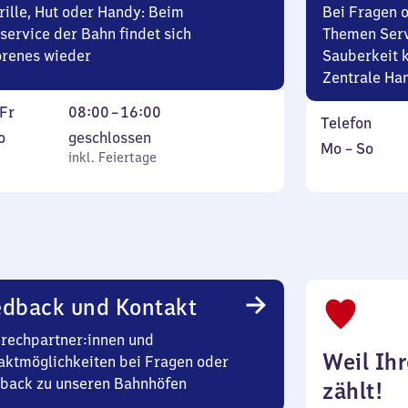
rille, Hut oder Handy: Beim
Bei Fragen 
Uhr
service der Bahn findet sich
Themen Serv
15
orenes wieder
Sauberkeit k
Zentrale Ha
ag
Von
Fr
08:00
–
16:00
Telefon
8
tag
,
o
geschlossen
Montag
,
Mo
–
So
ag
Uhr
inkl. Feiertage
inkl. Feiertage
bis
inkl.
bis
tag
Sonntag
16
Uhr
edback und Kontakt
rechpartner:innen und
Weil Ih
aktmöglichkeiten bei Fragen oder
back zu unseren Bahnhöfen
zählt!