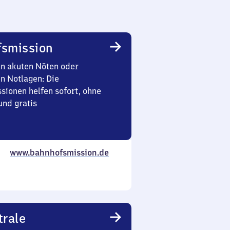
smission
in akuten Nöten oder
en Notlagen: Die
sionen helfen sofort, ohne
nd gratis
www.bahnhofsmission.de
trale