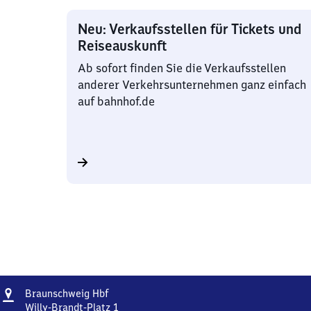
Neu: Verkaufsstellen für Tickets und
Reiseauskunft
Ab sofort finden Sie die Verkaufsstellen
anderer Verkehrsunternehmen ganz einfach
auf bahnhof.de
Adresse
Braunschweig
Braunschweig Hbf
Hauptbahnhof
Willy-Brandt-Platz 1