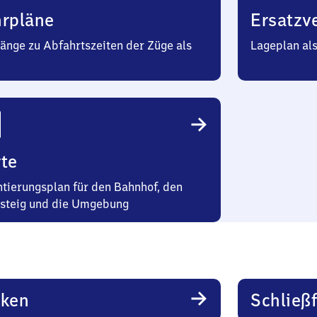
hrpläne
Ersatzv
änge zu Abfahrtszeiten der Züge als
Lageplan al
te
ntierungsplan für den Bahnhof, den
steig und die Umgebung
rken
Schließ