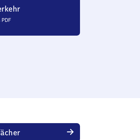
erkehr
s PDF
fächer