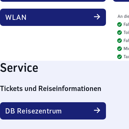
WLAN
An di
Fa
To
Fa
Mi
Ta
Service
Tickets und Reiseinformationen
DB Reisezentrum