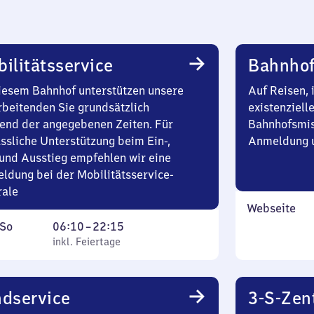
ilitätsservice
Bahnhof
iesem Bahnhof unterstützen unsere
Auf Reisen, 
rbeitenden Sie grundsätzlich
existenziell
end der angegebenen Zeiten. Für
Bahnhofsmis
ssliche Unterstützung beim Ein-,
Anmeldung u
und Ausstieg empfehlen wir eine
ldung bei der Mobilitätsservice-
rale
Webseite
ag
,
Von
So
06:10
–
22:15
inkl. Feiertage
6
inkl. Feiertage
tag
Uhr
10
bis
dservice
3-S-Zen
22