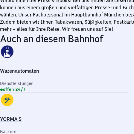
Willkommen bei Press & Books! Bei uns finden Sie Lesefreu
Uhr
können aus einem großen und vielfältigen Presse- und Buch
wählen. Unser Fachpersonal im Hauptbahnhof München berä
Zudem bieten wir Ihnen Tabakwaren, Süßigkeiten, Postkart
mehr – alles für Ihre Reise. Wir freuen uns auf Sie!
Auch an diesem Bahnhof
Warenautomaten
Dienstleistungen
offen 24/7
YORMA'S
Bäckerei