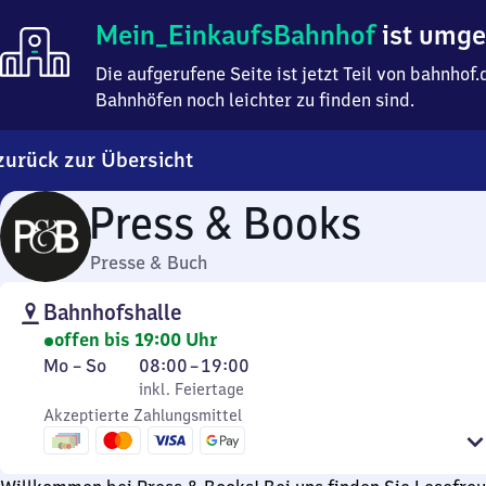
Mein
Mein_EinkaufsBahnhof
ist umg
Einkaufsbahnhof
ist
Die aufgerufene Seite ist jetzt Teil von bahnho
umgezogen
Bahnhöfen noch leichter zu finden sind.
zurück zur Übersicht
Press & Books
Presse & Buch
Bahnhofshalle
offen bis 19:00 Uhr
Montag
,
Von
Mo
–
So
08:00
–
19:00
bis
inkl. Feiertage
8
inkl. Feiertage
Sonntag
Akzeptierte Zahlungsmittel
Uhr
bis
19