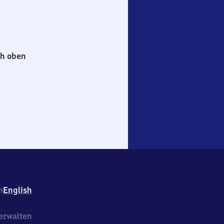
h oben
h
English
erwalten