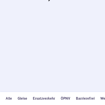
Wird
geladen…
Alle
Gleise
Ersatzverkehr
ÖPNV
Barrierefrei
We