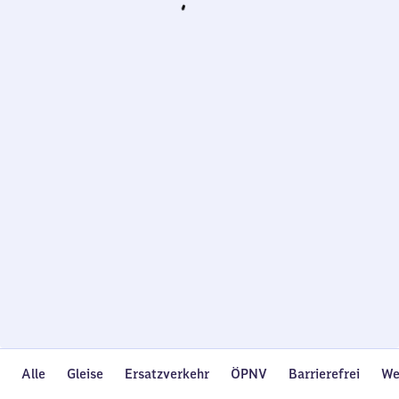
Wird
geladen…
Alle
Gleise
Ersatzverkehr
ÖPNV
Barrierefrei
We