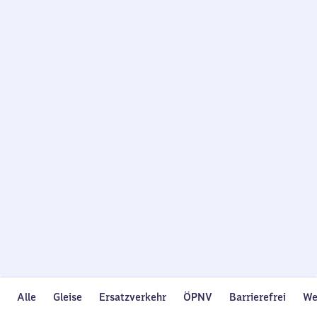
Wird
geladen…
Alle
Gleise
Ersatzverkehr
ÖPNV
Barrierefrei
We