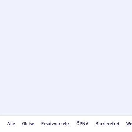
Wird
geladen…
Alle
Gleise
Ersatzverkehr
ÖPNV
Barrierefrei
We