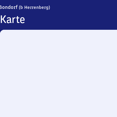
Bondorf (bei Herrenberg)
Bondorf
(b Herrenberg)
Karte