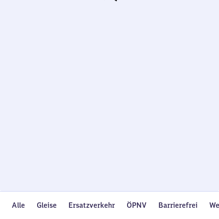
Wird
geladen…
Alle
Gleise
Ersatzverkehr
ÖPNV
Barrierefrei
We