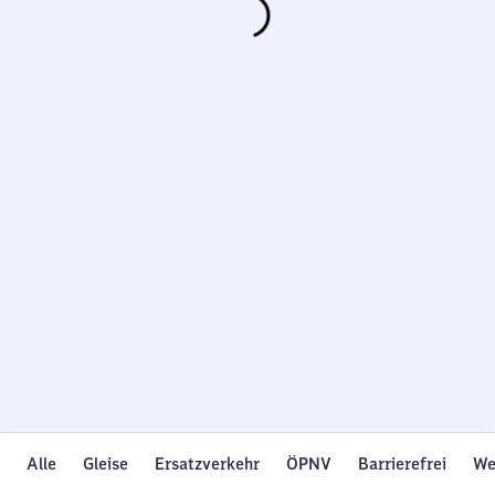
Wird
geladen…
Alle
Gleise
Ersatzverkehr
ÖPNV
Barrierefrei
We