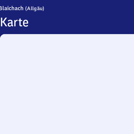
Blaichach (Allgäu)
Blaichach
(Allgäu)
Karte