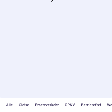
Wird
geladen…
Alle
Gleise
Ersatzverkehr
ÖPNV
Barrierefrei
We