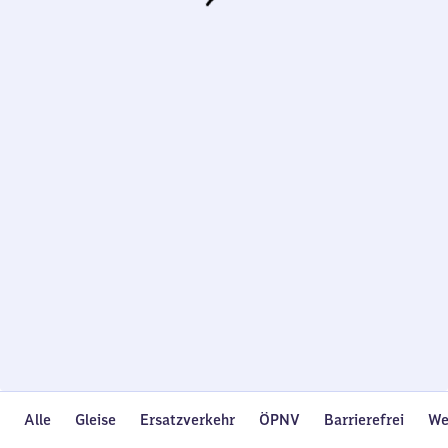
Wird
geladen…
Alle
Gleise
Ersatzverkehr
ÖPNV
Barrierefrei
We