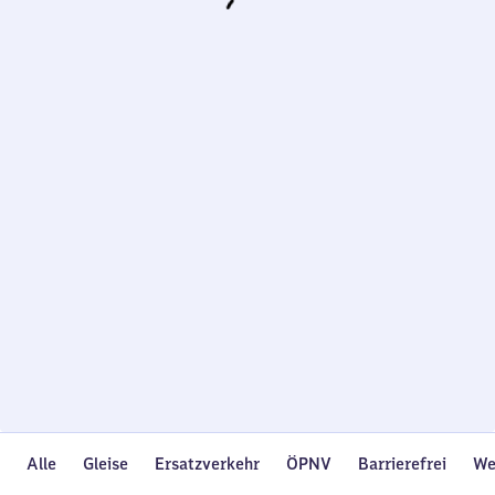
Wird
geladen…
Alle
Gleise
Ersatzverkehr
ÖPNV
Barrierefrei
We