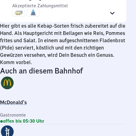
bis
Sonntag
Uhr
Akzeptierte Zahlungsmittel
21
bis
Uhr
20
Uhr
Hier gibt es alle Kebap-Sorten frisch zubereitet auf die
Hand. Als Hauptgericht mit Beilagen wie Reis, Pommes
frites und Salat. In einem aufgeschnittenen Fladenbrot
(Pide) serviert, köstlich und mit den richtigen
Gewürzen versehen, wird Dein Besuch ein Genuss.
Komm vorbei.
Auch an diesem Bahnhof
McDonald's
Gastronomie
offen bis 05:30 Uhr