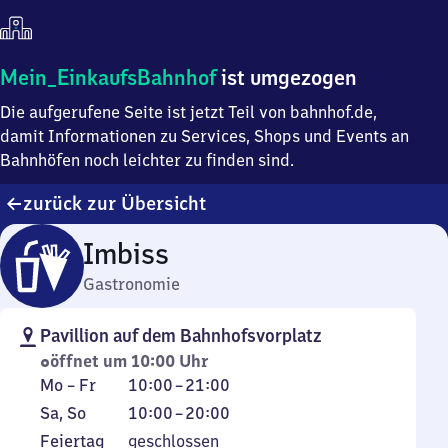
Mein
Mein_EinkaufsBahnhof
ist umgezogen
Einkaufsbahnhof
Die aufgerufene Seite ist jetzt Teil von bahnhof.de,
ist
umgezogen
damit Informationen zu Services, Shops und Events an
Bahnhöfen noch leichter zu finden sind.
zurück zur Übersicht
Imbiss
Gastronomie
Pavillion auf dem Bahnhofsvorplatz
öffnet um 10:00 Uhr
Montag
Von
Mo
–
Fr
10:00
–
21:00
bis
10
Samstag
Von
Sa
,
So
10:00
–
20:00
Freitag
Uhr
und
10
Feiertag
Feiertag
geschlossen