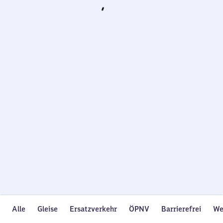
Wird
geladen…
Alle
Gleise
Ersatzverkehr
ÖPNV
Barrierefrei
We